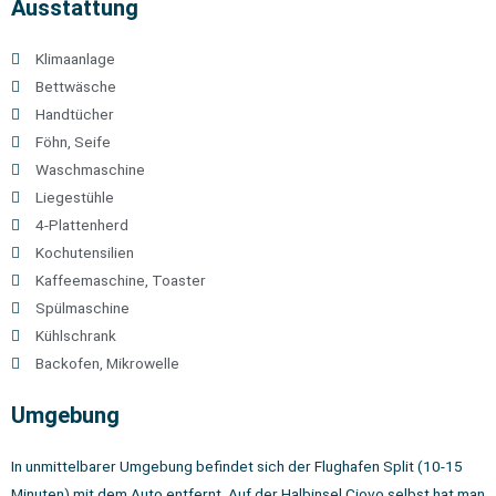
Ausstattung
Klimaanlage
Bettwäsche
Handtücher
Föhn, Seife
Waschmaschine
Liegestühle
4-Plattenherd
Kochutensilien
Kaffeemaschine, Toaster
Spülmaschine
Kühlschrank
Backofen, Mikrowelle
Umgebung
In unmittelbarer Umgebung befindet sich der Flughafen Split (10-15
Minuten) mit dem Auto entfernt. Auf der Halbinsel Ciovo selbst hat man